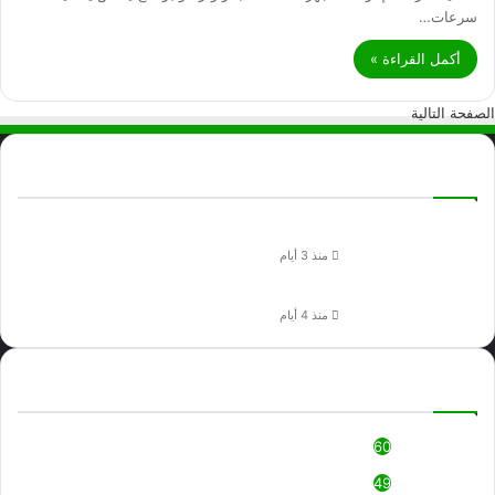
سرعات…
أكمل القراءة »
الصفحة التالية
Check Also
اسهل طريقة لتحميل برنامج تيك توك للكمبيوتر
منذ 3 أيام
تحميل برنامج pdf
منذ 4 أيام
Categories
العاب كمبيوتر
60
برامج كمبيوتر
49