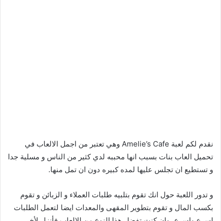
نقدم لكم لعبة Amelie’s Cafe وهي تعتبر من اجمل الالعاب في
تحميل العاب بنات بسبب انها محببه لدي كثير من الناس و مسلية جدا
و تستطيع ان تجلس عليها لمده كبيره دون ان تمل منها.
و تدور اللعبة حول انك تقوم بتلبيه طلبات العملاء و الزبائن و تقوم
بكسب المال و تقوم بتطوير المقهى والمعدات ايضا لتعمل الطلبات
اسرع واسرع، وإن كنت تفضل هذا النوع من الالعاب فأنزل لأخر