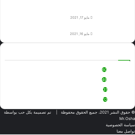
تحميل برنامج selfishnet لتحديد سرعة الإنترنت
للاجهزة المتصلة بالراوتر
مايو 17, 2021
تحميل لعبة جاتا 8 برابط مباشر من ميديا فاير
مايو 16, 2021
Categories
العاب كمبيوتر
60
برامج كمبيوتر
49
برامج أندرويد
31
العاب أندرويد
12
© حقوق النشر 2021، جميع الحقوق محفوظة |
تم تصميمة بكل حب بواسطة
Mr.Osha
سياسة الخصوصية
تواصل معنا