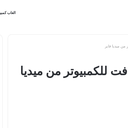
العاب كمبي
 من ميديا فاير
فت للكمبيوتر من ميديا