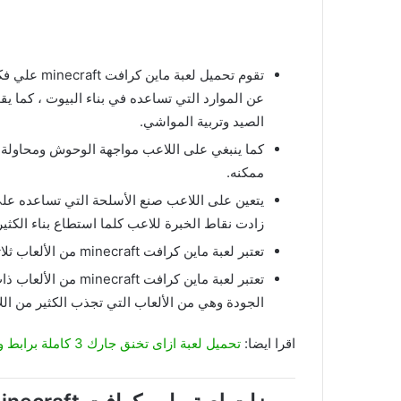
تقوم تحميل 
عن الموارد التي تساعده في بناء البيوت ، كما ي
الصيد وتربية المواشي.
كما ينبغي على اللاعب مواجهة الوحوش ومحاولة ال
ممكنه.
يتعين على اللاعب صنع الأسلحة التي تساعده على
زادت نقاط الخبرة للاعب كلما استطاع بناء الكثير
تعتبر لعبة ماين كرافت minecraft من الألعاب ثلاثية الأبعاد وهي تحتوي على ما يقارب 36 مليون مكعب.
تعتبر لعبة ماين كراف
الجودة وهي من الألعاب التي تجذب الكثير من اللا
اقرا ايضا:
تحميل لعبة ازاى تخنق جارك 3 كاملة برابط واحد مجانا