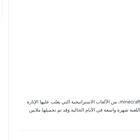
تعتبر تحميل لعبة ماين كرافت للكمبيوتر من ميديا فاير minecraft، من الألعاب الاستراتيجية التي يغلب عليها الإثارة
اللعبة شهرة واسعة في الأيام الحالية وقد تم تحميلها ملايين