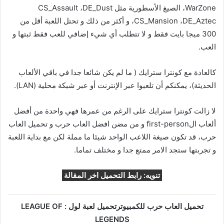
WarZone، الصيغ الأسطورية مثل CS_Assault ،DE_Dust
،CS_Mansion ،DE_Aztec و أكثر من ذلك و تحتل اللعبة أقل من
300 ميجا بايت فقط و لا تتطلب أي شيء إضافي للعب فقط ثبتها و
العب.
كالعادة مع كونترا سترايك ( ما لم يكن شائعا جدا في باقي الألعاب
الحديثة)، يمكنكم أن تلعبوا عبر الإنترنت أو عبر شبكة محلية (LAN).
لا زالت كونترا سترايك على الرغم من عمرها فهي واحدة من أفضل
ألعاب الfirst-person و من مضن افضل العاب حرب و تحميل العاب
حرب، قد تكون صيغة اللاعب الواحد شيئا ما مملة لكن مع بداية اللعبة
و تجربتها ستجد الامر ممتع جدا و مختلف تماما.
تنويه: رابط التحميل اخر المقالة
تحميل العاب حرب للكمبيوترتحميل لعبة لول : LEAGUE OF
LEGENDS