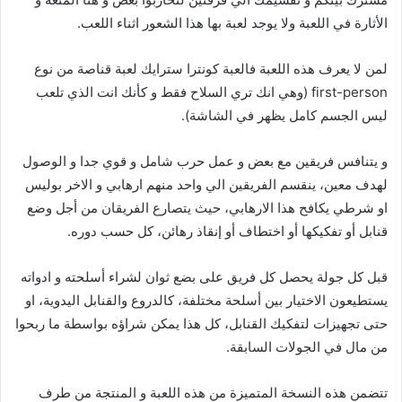
الأثارة في اللعبة ولا يوجد لعبة بها هذا الشعور اثناء اللعب.
لمن لا يعرف هذه اللعبة فالعبة كونترا سترايك لعبة قناصة من نوع
first-person (وهي انك تري السلاح فقط و كأنك انت الذي تلعب
ليس الجسم كامل يظهر في الشاشة).
و يتنافس فريقين مع بعض و عمل حرب شامل و قوي جدا و الوصول
لهدف معين، ينقسم الفريقين الي واحد منهم ارهابي و الاخر بوليس
او شرطي يكافح هذا الارهابي، حيث يتصارع الفريقان من أجل وضع
قنابل أو تفكيكها أو اختطاف أو إنقاذ رهائن، كل حسب دوره.
قبل كل جولة يحصل كل فريق على بضع ثوان لشراء أسلحته و ادواته
يستطيعون الاختيار بين أسلحة مختلفة، كالدروع والقنابل اليدوية، او
حتى تجهيزات لتفكيك القنابل، كل هذا يمكن شراؤه بواسطة ما ربحوا
من مال في الجولات السابقة.
تتضمن هذه النسخة المتميزة من هذه اللعبة و المنتجة من طرف