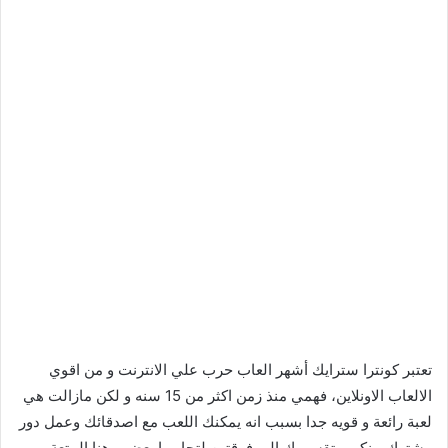
تعتبر كونترا سترايك أشهر العاب حرب علي الانترنت و من اقوي
الالعاب الاونلاين، فهمي منذ زمن اكثر من 15 سنه و لكن مازالت هي
لعبة رائعة و قويه جدا بسبب انه يمكنك اللعب مع اصدقائك وعمل دور
مشترك بينكم و تقسيمك الي فرقتين لتحاربوا بعض و هنا المتعة و